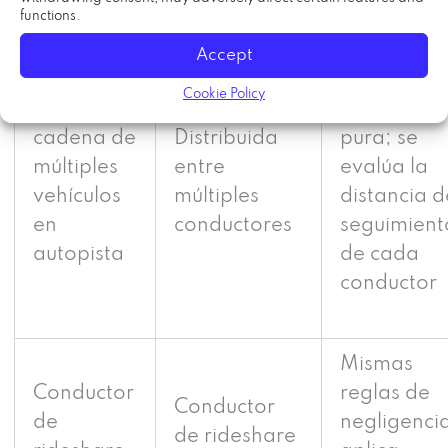
central
functions.
Accept
Culpa
Cookie Policy
Choque en
comparati
cadena de
Distribuida
pura; se
múltiples
entre
evalúa la
vehículos
múltiples
distancia d
en
conductores
seguimient
autopista
de cada
conductor
Mismas
Conductor
reglas de
Conductor
de
negligenci
de rideshare