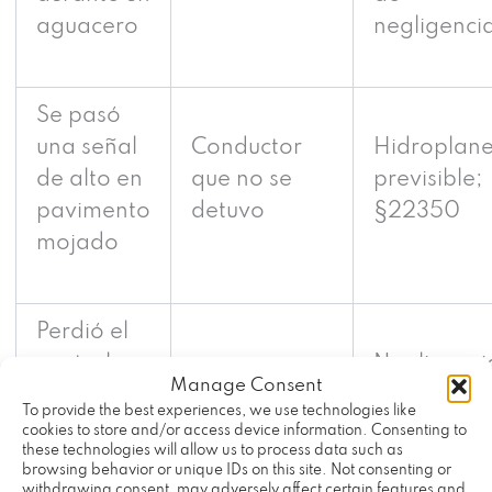
aguacero
negligenci
Se pasó
una señal
Conductor
Hidroplan
de alto en
que no se
previsible;
pavimento
detuvo
§22350
mojado
Perdió el
control en
Negligenci
Manage Consent
una curva
Conductor
posible
To provide the best experiences, we use technologies like
y cruzó la
que cruzó
infracción 
cookies to store and/or access device information. Consenting to
these technologies will allow us to process data such as
línea
§21651
browsing behavior or unique IDs on this site. Not consenting or
withdrawing consent, may adversely affect certain features and