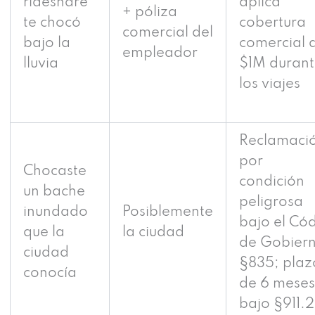
rideshare
aplica
+ póliza
te chocó
cobertura
comercial del
bajo la
comercial 
empleador
lluvia
$1M durant
los viajes
Reclamaci
por
Chocaste
condición
un bache
peligrosa
inundado
Posiblemente
bajo el Cód
que la
la ciudad
de Gobier
ciudad
§835; plaz
conocía
de 6 meses
bajo §911.2