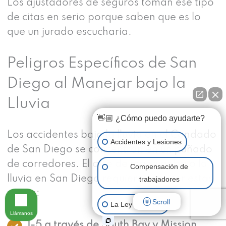
Los ajustadores de seguros toman ese tipo
de citas en serio porque saben que es lo
que un jurado escucharía.
Peligros Específicos de San
Diego al Manejar bajo la
Lluvia
👋🏼 ¿Cómo puedo ayudarte?
Los accidentes bajo la lluvia en el Condado
Accidentes y Lesiones
de San Diego se concentran en un puñado
de corredores. El arte de manejar bajo la
Compensación de
lluvia en San Diego requiere conocer estas
trabajadores
zonas:
Scroll
La Ley de Limón
Llámanos
I-5 a través de South Bay y Mission