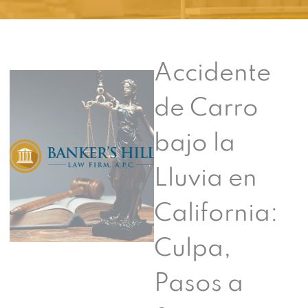
Accidente
de Carro
bajo la
Lluvia en
California:
Culpa,
Pasos a