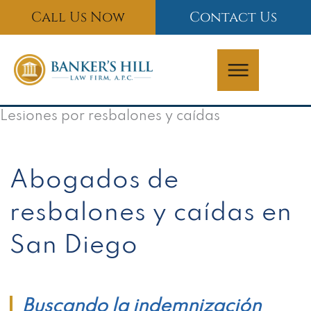
Skip
Call Us Now
Contact Us
to
content
Lesiones por resbalones y caídas
Abogados de
resbalones y caídas en
San Diego
Buscando la indemnización